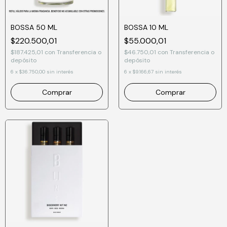
BOSSA 50 ML
BOSSA 10 ML
$220.500,01
$55.000,01
$187.425,01
con
Transferencia o
$46.750,01
con
Transferencia o
depósito
depósito
6
x
$36.750,00
sin interés
6
x
$9.166,67
sin interés
Comprar
Comprar