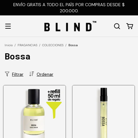
ENVÍO GRATIS A TODO EL PAÍS POR COMPRAS DESDE $
200.000.
Inicio
/
FRAGANCIAS
/
COLECCIONES
/
Bossa
Bossa
Filtrar
Ordenar