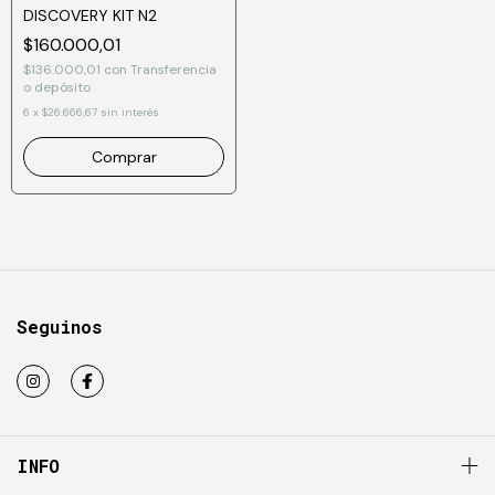
DISCOVERY KIT N2
$160.000,01
$136.000,01
con
Transferencia
o depósito
6
x
$26.666,67
sin interés
Comprar
Seguinos
INFO