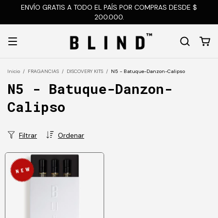
ENVÍO GRATIS A TODO EL PAÍS POR COMPRAS DESDE $
200.000.
Inicio
/
FRAGANCIAS
/
DISCOVERY KITS
/
N5 - Batuque-Danzon-Calipso
N5 - Batuque-Danzon-
Calipso
Filtrar
Ordenar