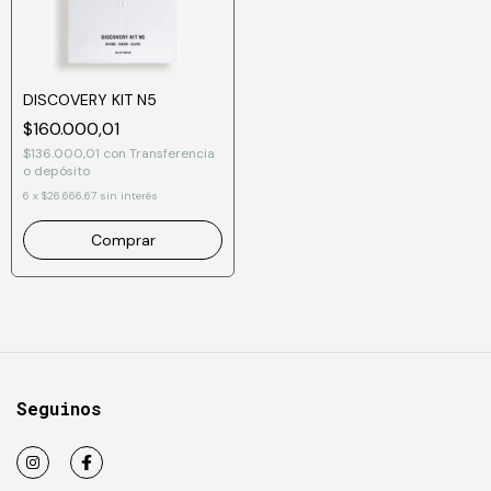
DISCOVERY KIT N5
$160.000,01
$136.000,01
con
Transferencia
o depósito
6
x
$26.666,67
sin interés
Comprar
Seguinos