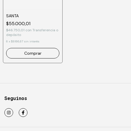
SANTA
$55.000,01
$46.750,01
con
Transferencia o
depósito
6
x
$9.166,67
sin interés
Seguinos