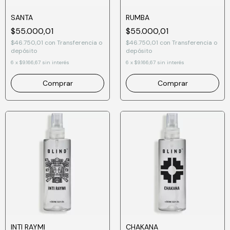
SANTA
RUMBA
$55.000,01
$55.000,01
$46.750,01
con
Transferencia o
$46.750,01
con
Transferencia o
depósito
depósito
6
x
$9.166,67
sin interés
6
x
$9.166,67
sin interés
INTI RAYMI
CHAKANA