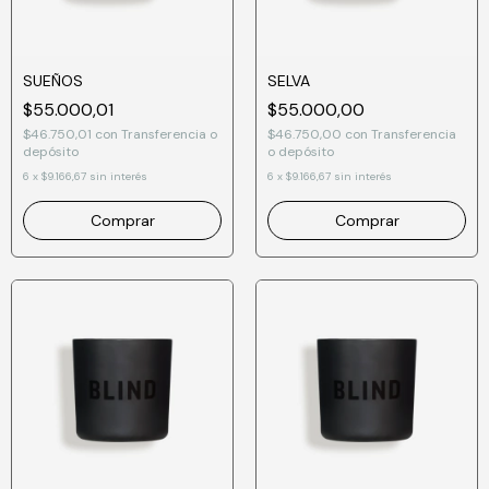
SUEÑOS
SELVA
$55.000,01
$55.000,00
$46.750,01
con
Transferencia o
$46.750,00
con
Transferencia
depósito
o depósito
6
x
$9.166,67
sin interés
6
x
$9.166,67
sin interés