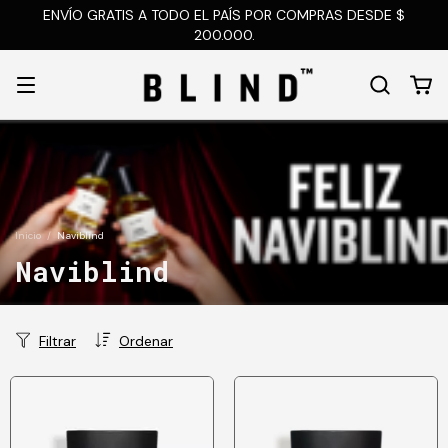
ENVÍO GRATIS A TODO EL PAÍS POR COMPRAS DESDE $
200.000.
Inicio
/
Naviblind
Naviblind
Filtrar
Ordenar