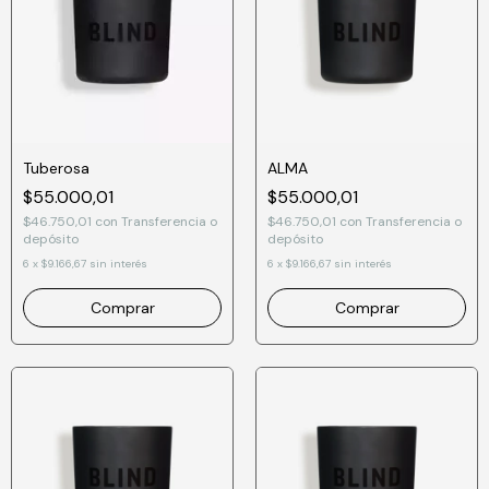
Tuberosa
ALMA
$55.000,01
$55.000,01
$46.750,01
con
Transferencia o
$46.750,01
con
Transferencia o
depósito
depósito
6
x
$9.166,67
sin interés
6
x
$9.166,67
sin interés