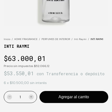
Inicio
/
HOME FRAGRANCE
/
PERFUMES DE INTERIOR
/
Inti Raymi
/
INTI RAYMI
INTI RAYMI
$63.000,01
Precio sin impuestos
$52.066,12
$53.550,01
con
Transferencia o depósito
6
x
$10.500,00
sin interés