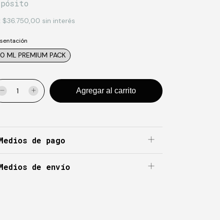
epósito
x
$36.750,00
sin interés
sentación
0 ML PREMIUM PACK
Medios de pago
Medios de envío