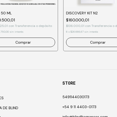
 50 ML
DISCOVERY KIT N2
.500,01
$160.000,01
425,01
con
Transferencia o depósito
$136.000,01
con
Transferencia o 
.750,00
sin interés
6
x
$26.666,67
sin interés
Comprar
Comprar
STORE
5491144030173
ES
+54 9 11 4403-0173
A DE BLIND
info@blindfragrances.com