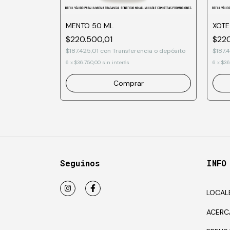
MENTO 50 ML
XOTE
$220.500,01
$220
ia o depósito
$187.425,01
con
Transferencia o depósito
$187.
6
x
$36.750,00
sin interés
6
x
$36
Comprar
Seguinos
INFO
LOCAL
ACERC