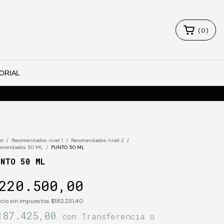
(
0
)
ORIAL
io
/
Recomendados nivel 1
/
Recomendados nivel 2
/
omendados 50 ML
/
PUNTO 50 ML
UNTO 50 ML
220.500,00
cio sin impuestos
$182.231,40
187.425,00
con
Transferencia o