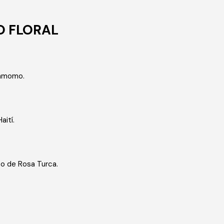
 FLORAL
damomo.
Haití.
uto de Rosa Turca.