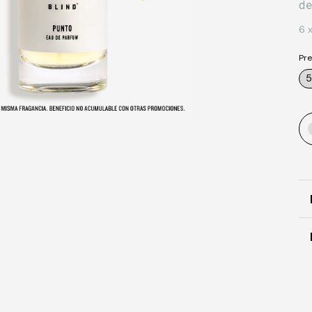
d
6
Pre
5