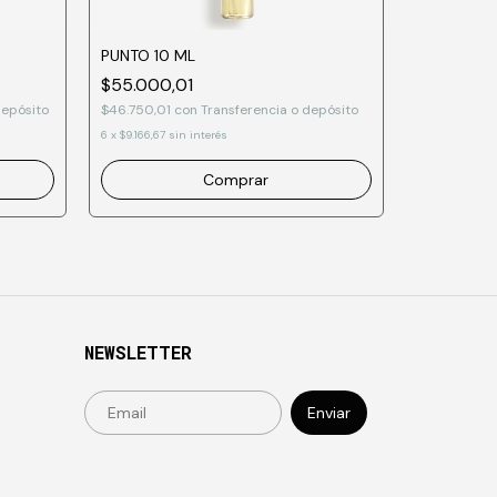
PUNTO 10 ML
$55.000,01
BOSSA 50
depósito
$46.750,01
con
Transferencia o depósito
$220.500
6
x
$9.166,67
sin interés
$187.425,01
6
x
$36.750,00
Comprar
NEWSLETTER