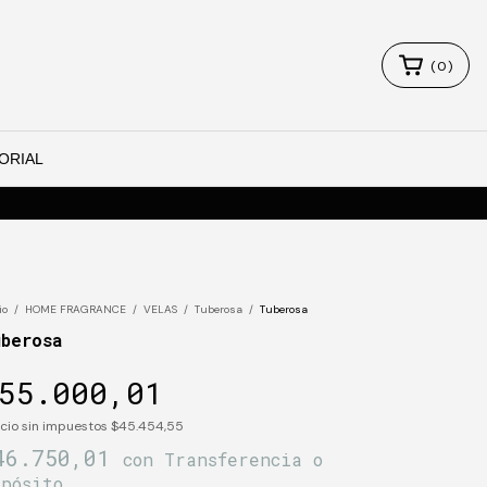
(
0
)
ORIAL
io
/
HOME FRAGRANCE
/
VELAS
/
Tuberosa
/
Tuberosa
uberosa
55.000,01
cio sin impuestos
$45.454,55
46.750,01
con
Transferencia o
epósito