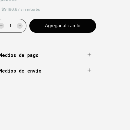
x
$9.166,67
sin interés
Medios de pago
Medios de envío