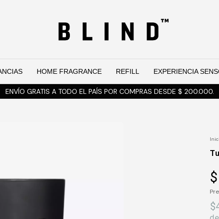
ANCIAS
HOME FRAGRANCE
REFILL
EXPERIENCIA SENS
ENVÍO GRATIS A TODO EL PAÍS POR COMPRAS DESDE $ 200.000.
Inic
T
$
Pre
$
d