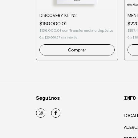
DISCOVERY KIT N2
MEN
$160.000,01
$220
ia o depósito
$136.000,01
con
Transferencia o depósito
$187.
6
x
$26.666,67
sin interés
6
x
$36
Comprar
Seguinos
INFO
LOCAL
ACERC