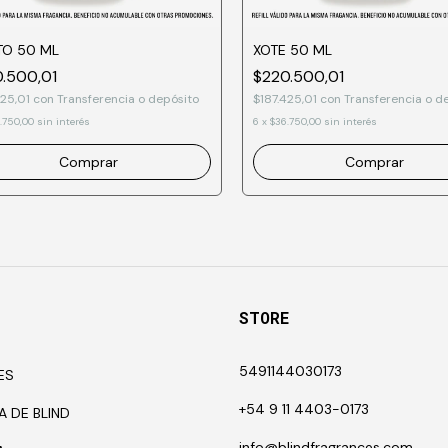
TO 50 ML
XOTE 50 ML
.500,01
$220.500,01
425,01
con
Transferencia o depósito
$187.425,01
con
Transferencia o d
.750,00
sin interés
6
x
$36.750,00
sin interés
Comprar
Comprar
STORE
5491144030173
ES
+54 9 11 4403-0173
A DE BLIND
info@blindfragrances.com