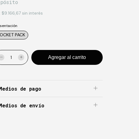
epósito
x
$9.166,67
sin interés
sentación
OCKET PACK
Medios de pago
Medios de envío