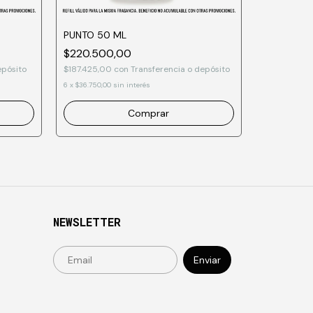
PUNTO 50 ML
$220.500,00
BOSSA 50
epósito
$187.425,00
con
Transferencia o depósito
$220.500
6
x
$36.750,00
sin interés
$187.425,01
6
x
$36.750,00
Comprar
NEWSLETTER