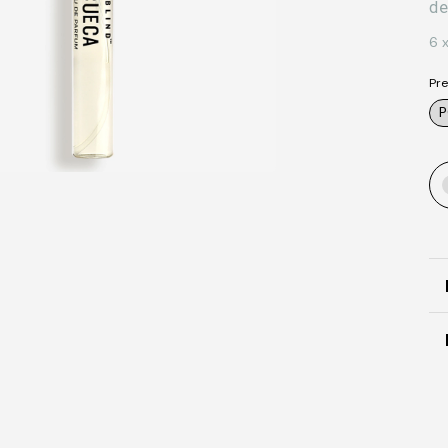
d
6
Pre
P