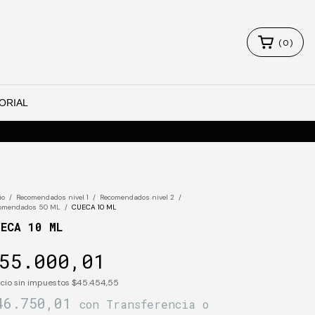
(
0
)
ORIAL
io
/
Recomendados nivel 1
/
Recomendados nivel 2
/
omendados 50 ML
/
CUECA 10 ML
UECA 10 ML
55.000,01
cio sin impuestos
$45.454,55
46.750,01
con
Transferencia o