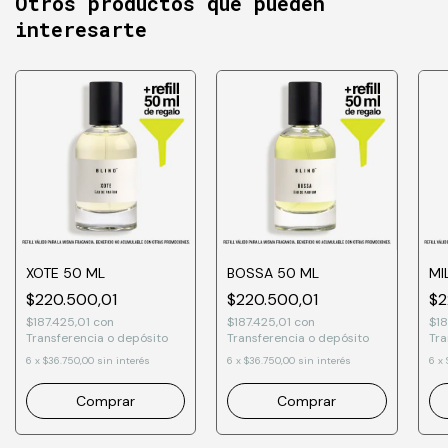
Otros productos que pueden
interesarte
XOTE 50 ML
BOSSA 50 ML
MI
$220.500,01
$220.500,01
$2
$187.425,01
con
$187.425,01
con
$18
Transferencia o depósito
Transferencia o depósito
Tra
6
x
$36.750,00
sin interés
6
x
$36.750,00
sin interés
6
x
Comprar
Comprar