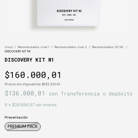
Inicio
/
Recomendados nivel 1
/
Recomendados nivel 2
/
Recomendados 50 ML
/
DISCOVERY KIT N1
DISCOVERY KIT N1
$160.000,01
Precio sin impuestos
$132.231,41
$136.000,01
con
Transferencia o depósito
6
x
$26.666,67
sin interés
Presentación
PREMIUM PACK