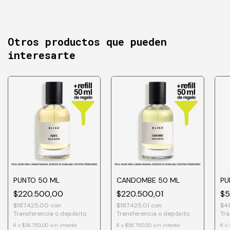
Otros productos que pueden
interesarte
PUNTO 50 ML
CANDOMBE 50 ML
PU
$220.500,00
$220.500,01
$5
$187.425,00
con
$187.425,01
con
$4
Transferencia o depósito
Transferencia o depósito
Tra
6
x
$36.750,00
sin interés
6
x
$36.750,00
sin interés
6
x