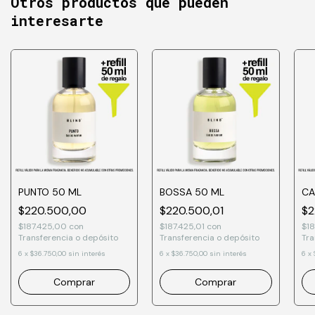
Otros productos que pueden
interesarte
PUNTO 50 ML
BOSSA 50 ML
CA
$220.500,00
$220.500,01
$2
$187.425,00
con
$187.425,01
con
$18
Transferencia o depósito
Transferencia o depósito
Tra
6
x
$36.750,00
sin interés
6
x
$36.750,00
sin interés
6
x
Comprar
Comprar